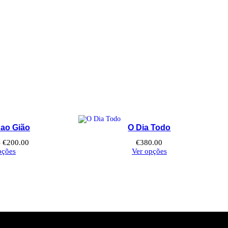
t
h
r
o
u
g
h
 ao Gião
O Dia Todo
€
Price
–
€
200.00
€
380.00
range:
pções
Ver opções
2
€130.00
through
5
€200.00
0
.