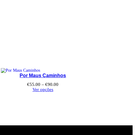
Por Maus Caminhos
Price
€
55.00
–
€
90.00
range:
Ver opções
€55.00
through
€90.00