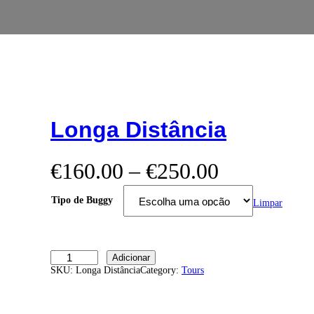
Longa Distância
P
€
160.00
–
€
250.00
r
Tipo de Buggy
Limpar
i
c
Q
Adicionar
u
e
SKU:
Longa Distância
Category:
Tours
a
n
r
t
i