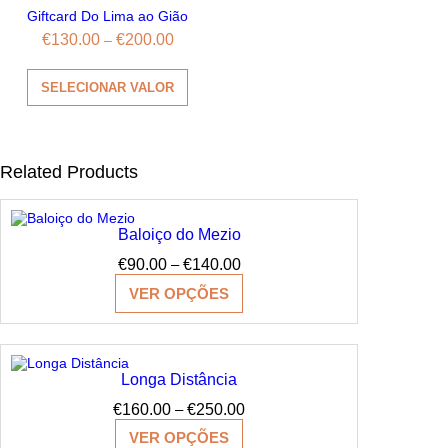
Giftcard Do Lima ao Gião
Price
€
130.00
€
200.00
–
range:
This
€130.00
product
through
SELECIONAR VALOR
has
€200.00
multiple
variants.
The
options
Related Products
may
be
chosen
on
Baloiço do Mezio
the
product
Price
€
90.00
–
€
140.00
page
range:
VER OPÇÕES
€90.00
through
€140.00
Longa Distância
Price
€
160.00
–
€
250.00
range:
VER OPÇÕES
€160.00