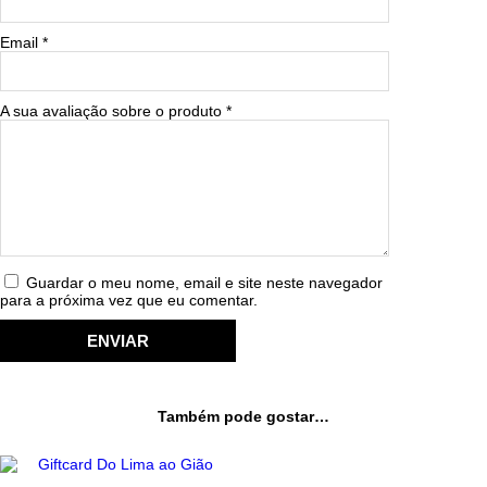
0
Email
*
0
.
A sua avaliação sobre o produto
*
0
0
Guardar o meu nome, email e site neste navegador
para a próxima vez que eu comentar.
Também pode gostar…