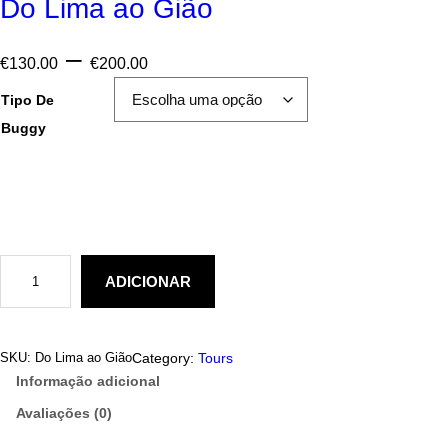
Do Lima ao Gião
P
–
€
130.00
€
200.00
r
Tipo De
i
Buggy
c
e
r
a
Q
n
u
ADICIONAR
a
g
n
t
e
i
d
Category:
Tours
SKU:
Do Lima ao Gião
:
a
Informação adicional
d
€
e
Avaliações (0)
d
1
e