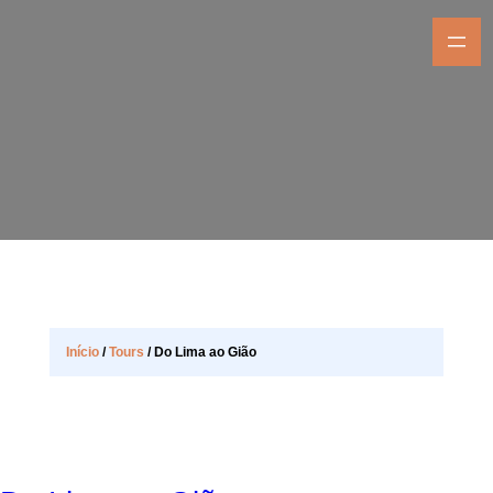
Início
/
Tours
/ Do Lima ao Gião