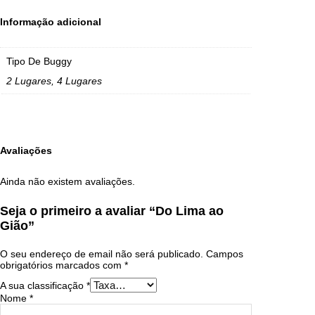
D
3
o
Informação adicional
L
0
i
m
.
a
Tipo De Buggy
a
0
2 Lugares, 4 Lugares
o
G
0
i
ã
t
o
h
Avaliações
r
Ainda não existem avaliações.
o
Seja o primeiro a avaliar “Do Lima ao
u
Gião”
g
O seu endereço de email não será publicado.
Campos
h
obrigatórios marcados com
*
€
A sua classificação
*
Nome
*
2