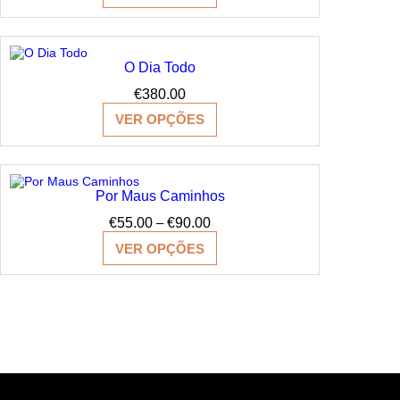
through
€250.00
O Dia Todo
€
380.00
VER OPÇÕES
Por Maus Caminhos
Price
€
55.00
–
€
90.00
range:
VER OPÇÕES
€55.00
through
€90.00