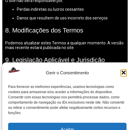
O site não será responsável por:
Perdas indiretas ou lucros cessantes
Danos que resultem de uso incorreto dos serviços
8. Modificações dos Termos
Podemos atualizar estes Termos a qualquer momento. A versão
mais recente estará publicada no site.
9. Legislação Aplicável e Jurisdição
Gerir o Consentimento
Estes Termos são regidos pela legislação portuguesa.
10. Contacto
Para fornecer as melhores experiências, usamos tecnologias como
cookies para armazenar e/ou aceder a informações do dispositivo.
Consentir com essas tecnologias nos permitirá processar dados, como
Para questões legais, contacta:
comportamento de navegação ou IDs exclusivos neste site. Não consentir
ou retirar o consentimento pode afetar negativamante certos recursos e
Endereço: Caminho de Nunide Nº86 4970-071
Arcos
de
funções.
Valdevez
Telemóvel: +351 934 142 058
Email: gobuggyarcos@gmail.com
Aceitar