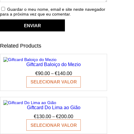
Guardar o meu nome, email e site neste navegador
para a próxima vez que eu comentar.
Related Products
Giftcard Baloiço do Mezio
Price
€
90.00
–
€
140.00
range:
SELECIONAR VALOR
€90.00
through
€140.00
Giftcard Do Lima ao Gião
Price
€
130.00
–
€
200.00
range:
SELECIONAR VALOR
€130.00
through