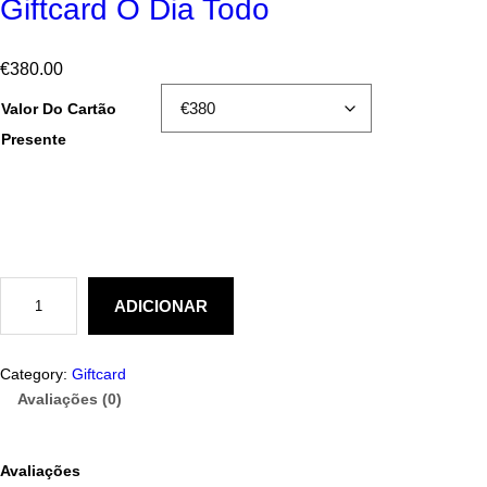
Giftcard O Dia Todo
€
380.00
Valor Do Cartão
Presente
Q
u
ADICIONAR
a
n
t
i
Category:
Giftcard
d
Avaliações (0)
a
d
e
d
Avaliações
e