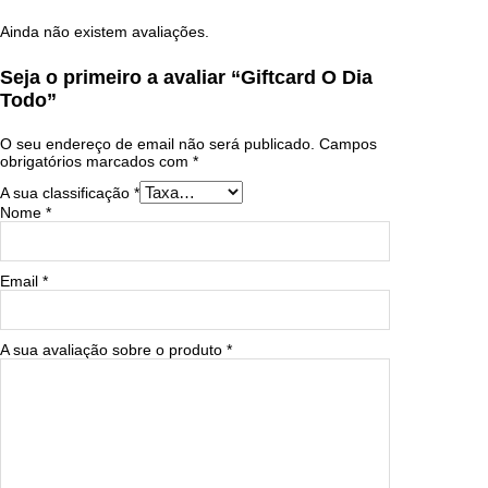
G
i
Ainda não existem avaliações.
f
t
Seja o primeiro a avaliar “Giftcard O Dia
c
a
Todo”
r
d
O seu endereço de email não será publicado.
Campos
O
obrigatórios marcados com
*
D
i
A sua classificação
*
a
Nome
*
T
o
d
o
Email
*
A sua avaliação sobre o produto
*