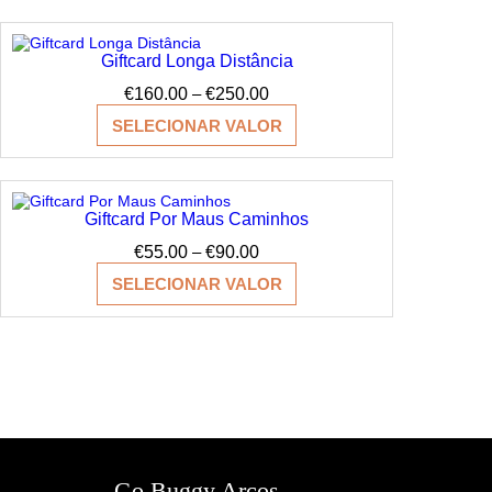
€200.00
Giftcard Longa Distância​
Price
€
160.00
–
€
250.00
range:
SELECIONAR VALOR
€160.00
through
€250.00
Giftcard Por Maus Caminhos
Price
€
55.00
–
€
90.00
range:
SELECIONAR VALOR
€55.00
through
€90.00
Go Buggy Arcos