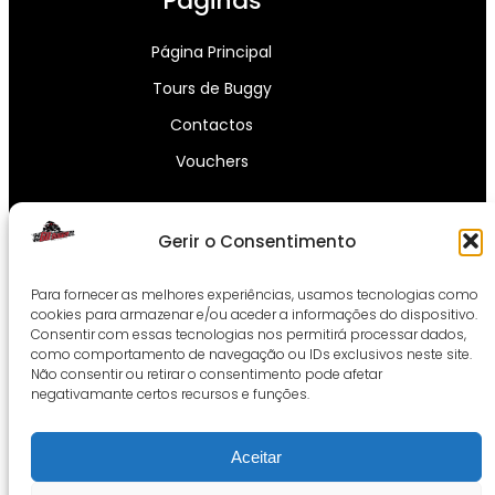
Páginas
Página Principal
Tours de Buggy
Contactos
Vouchers
Contatos
Gerir o Consentimento
Para fornecer as melhores experiências, usamos tecnologias como
Endereço: Caminho de Nunide Nº86 4970-
cookies para armazenar e/ou aceder a informações do dispositivo.
071
Arcos
de Valdevez
Consentir com essas tecnologias nos permitirá processar dados,
como comportamento de navegação ou IDs exclusivos neste site.
Telemóvel: +351 934 142 058
Não consentir ou retirar o consentimento pode afetar
Email: gobuggyarcos@gmail.com
negativamante certos recursos e funções.
Aceitar