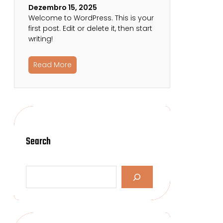
Dezembro 15, 2025
Welcome to WordPress. This is your
first post. Edit or delete it, then start
writing!
Read More
Search
S
e
a
r
c
h